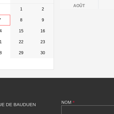
AOÛT
1
2
7
8
9
4
15
16
1
22
23
8
29
30
NOM
*
UE DE BAUDUEN