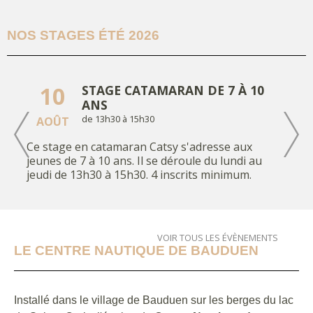
NOS STAGES ÉTÉ 2026
PROGRAMME DES
RÉGATES 2026
10
STAGE CATAMARAN DE 7 À 10
ANS
de 13h30 à 15h30
AOÛT
Ce stage en catamaran Catsy s'adresse aux
jeunes de 7 à 10 ans. Il se déroule du lundi au
ECOLE DE SPORT
jeudi de 13h30 à 15h30. 4 inscrits minimum.
2025/2026
17
STAGE CATAMARAN DE 7 À 10
ANS
de 13h30 à 15h30
AOÛT
VOIR TOUS LES ÉVÈNEMENTS
LE CENTRE NAUTIQUE DE BAUDUEN
Ce stage en catamaran Catsy s'adresse aux
jeunes de 7 à 10 ans. Il se déroule du lundi au
NOUVEAUTE 2025 :
jeudi de 13h30 à 15h30. 4 inscrits minimum.
BIRDYFISH
Installé dans le village de Bauduen sur les berges du lac