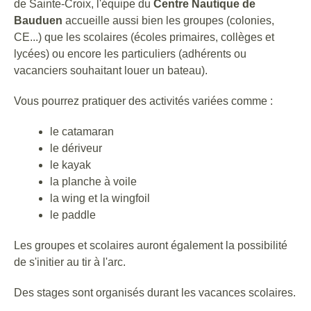
24
STAGE CATAMARAN DE 7 À 10
de Sainte-Croix, l'équipe du
Centre Nautique de
ANS
Bauduen
accueille aussi bien les groupes (colonies,
de 13h30 à 15h30
AOÛT
CE...) que les scolaires (écoles primaires, collèges et
lycées) ou encore les particuliers (adhérents ou
Ce stage en catamaran Catsy s'adresse aux
vacanciers souhaitant louer un bateau).
jeunes de 7 à 10 ans. Il se déroule du lundi au
jeudi de 13h30 à 15h30. 4 inscrits minimum.
LOCATION DE WING
Vous pourrez pratiquer des activités variées comme :
FOIL
le catamaran
le dériveur
le kayak
la planche à voile
la wing et la wingfoil
le paddle
Les groupes et scolaires auront également la possibilité
de s'initier au tir à l'arc.
Des stages sont organisés durant les vacances scolaires.