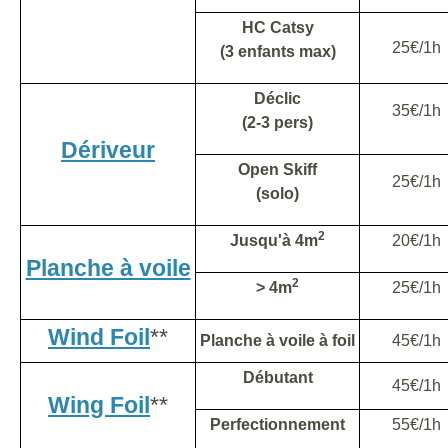
HC Catsy
25€/1h
(3 enfants max)
Déclic
35€/1h
(2-3 pers)
Dériveur
Open Skiff
25€/1h
(solo)
2
Jusqu'à 4m
20€/1h
Planche à voile
2
> 4m
25€/1h
Wind Foil
**
Planche à voile à foil
45€/1h
Débutant
45€/1h
Wing Foil
**
Perfectionnement
55€/1h