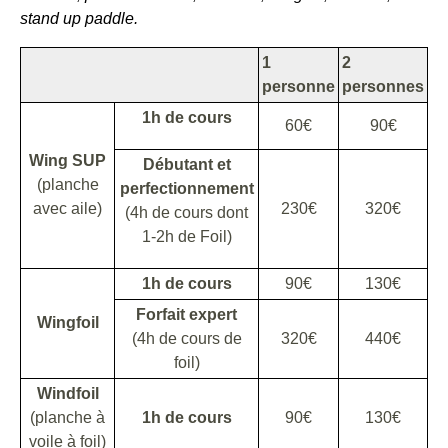
stand up paddle.
1
2
personne
personnes
1h de cours
60€
90€
Wing SUP
Débutant et
(planche
perfectionnement
avec aile)
230€
320€
(4h de cours dont
1-2h de Foil)
1h de cours
90€
130€
Forfait expert
Wingfoil
(4h de cours de
320€
440€
foil)
Windfoil
(planche à
1h de cours
90€
130€
voile à foil)