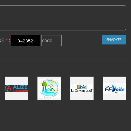
DE
*
:
ENVOYER